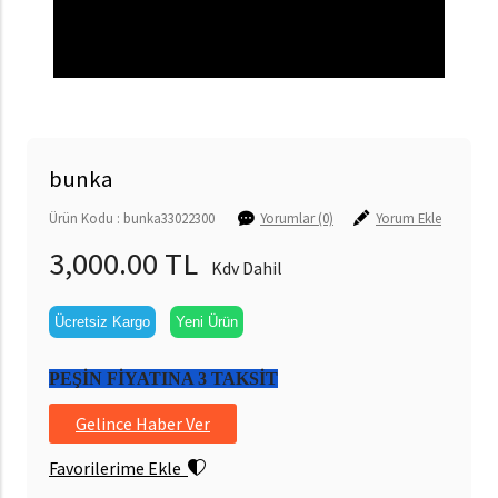
bunka
Ürün Kodu : bunka33022300
Yorumlar (0)
Yorum Ekle
3,000.00 TL
Kdv Dahil
Ücretsiz Kargo
Yeni Ürün
PEŞİN FİYATINA 3 TAKSİT
Gelince Haber Ver
Favorilerime Ekle