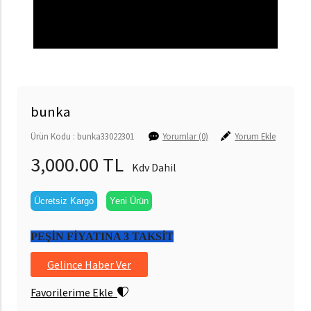
bunka
Ürün Kodu : bunka33022301
Yorumlar (0)
Yorum Ekle
3,000.00 TL
Kdv Dahil
Ücretsiz Kargo
Yeni Ürün
PEŞİN FİYATINA 3 TAKSİT
Gelince Haber Ver
Favorilerime Ekle