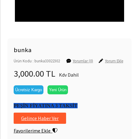
bunka
Ürün Kodu : bunka33022302
Yorumlar (0)
Yorum Ekle
3,000.00 TL
Kdv Dahil
Ücretsiz Kargo
Yeni Ürün
PEŞİN FİYATINA 3 TAKSİT
Gelince Haber Ver
Favorilerime Ekle