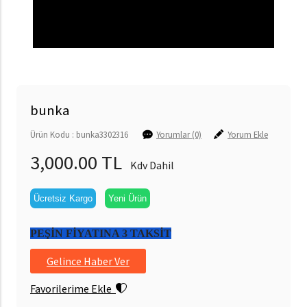
bunka
Ürün Kodu : bunka3302316
Yorumlar (0)
Yorum Ekle
3,000.00 TL
Kdv Dahil
Ücretsiz Kargo
Yeni Ürün
PEŞİN FİYATINA 3 TAKSİT
Gelince Haber Ver
Favorilerime Ekle