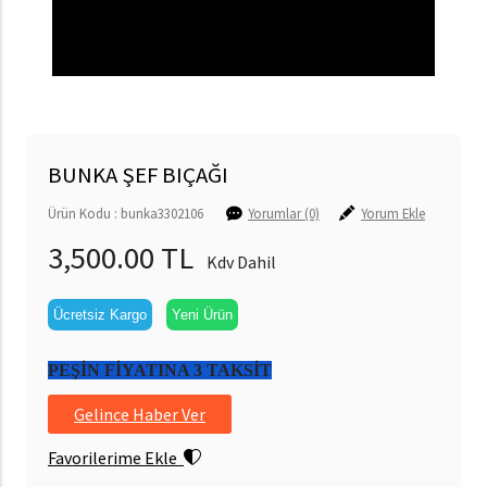
BUNKA ŞEF BIÇAĞI
Ürün Kodu : bunka3302106
Yorumlar (0)
Yorum Ekle
3,500.00 TL
Kdv Dahil
Ücretsiz Kargo
Yeni Ürün
PEŞİN FİYATINA 3 TAKSİT
Gelince Haber Ver
Favorilerime Ekle