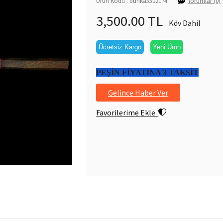
Ürün Kodu : bunka3302174
Yorumlar (0)
3,500.00 TL
Kdv Dahil
Ücretsiz Kargo
Yeni Ürün
PEŞİN FİYATINA 3 TAKSİT
Gelince Haber Ver
Favorilerime Ekle