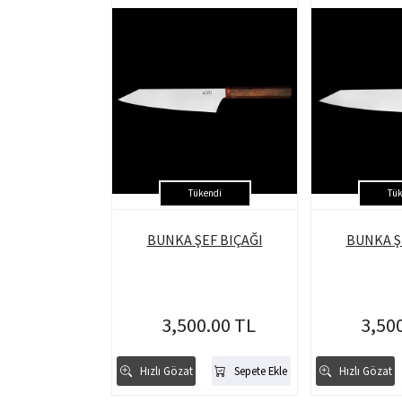
Tükendi
Tük
BUNKA ŞEF BIÇAĞI
BUNKA Ş
3,500.00 TL
3,50
Hızlı Gözat
Sepete Ekle
Hızlı Gözat