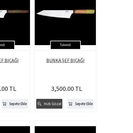
endi
Tükendi
F BIÇAĞI
BUNKA ŞEF BIÇAĞI
.00 TL
3,500.00 TL
Sepete Ekle
Hızlı Gözat
Sepete Ekle