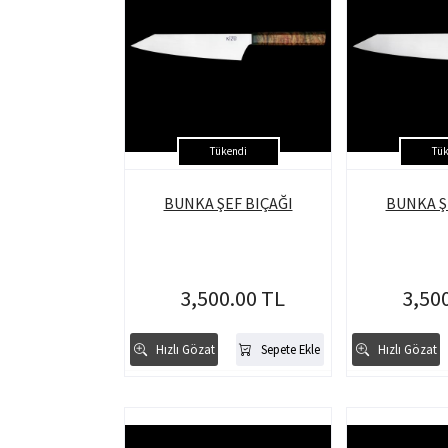
Tükendi
Tük
BUNKA ŞEF BIÇAĞI
BUNKA Ş
3,500.00 TL
3,50
Hızlı Gözat
Sepete Ekle
Hızlı Gözat