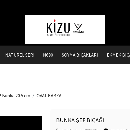
NATÜREL SERİ
N690
SOYMA BIÇAKLARI
EKMEK BIÇ
2 Bunka 20.5 cm
OVAL KABZA
BUNKA ŞEF BIÇAĞI