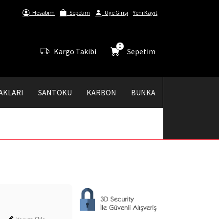
Hesabım
Sepetim
Üye Girişi
Yeni Kayıt
0
Kargo Takibi
Sepetim
AKLARI
SANTOKU
KARBON
BUNKA