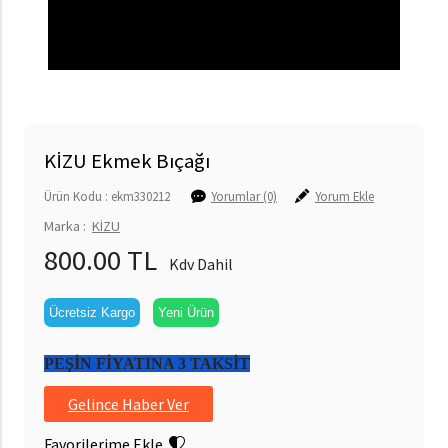
KİZU Ekmek Bıçağı
Ürün Kodu : ekm330212
Yorumlar (0)
Yorum Ekle
Marka :
KİZU
800.00 TL
Kdv Dahil
Ücretsiz Kargo
Yeni Ürün
PEŞİN FİYATINA 3 TAKSİT
Gelince Haber Ver
Favorilerime Ekle