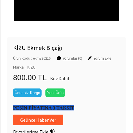
KİZU Ekmek Bıçağı
Ürün Kodu : ekm330216
Yorumlar (0)
Yorum Ekle
Marka :
KİZU
800.00 TL
Kdv Dahil
Ücretsiz Kargo
Yeni Ürün
PEŞİN FİYATINA 3 TAKSİT
Gelince Haber Ver
Favorilerime Ekle