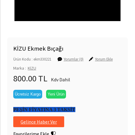
KİZU Ekmek Bıçağı
Ürün Kodu : ekm330221
Yorumlar (0)
Yorum Ekle
Marka :
KİZU
800.00 TL
Kdv Dahil
Ücretsiz Kargo
Yeni Ürün
PEŞİN FİYATINA 3 TAKSİT
Gelince Haber Ver
Favorilerime Ekle