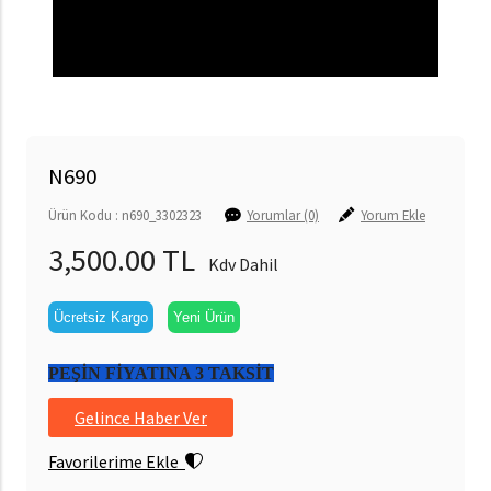
N690
Ürün Kodu : n690_3302323
Yorumlar (0)
Yorum Ekle
3,500.00 TL
Kdv Dahil
Ücretsiz Kargo
Yeni Ürün
PEŞİN FİYATINA 3 TAKSİT
Gelince Haber Ver
Favorilerime Ekle