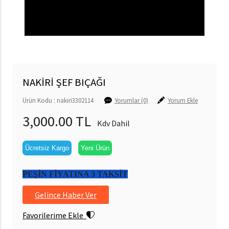
NAKİRİ ŞEF BIÇAĞI
Ürün Kodu : nakiri3302114
Yorumlar (0)
Yorum Ekle
3,000.00 TL
Kdv Dahil
Ücretsiz Kargo
Yeni Ürün
PEŞİN FİYATINA 3 TAKSİT
Gelince Haber Ver
Favorilerime Ekle