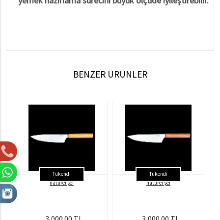
yemek hazırlama sürecini büyük ölçüde iyileştirebilir.
BENZER ÜRÜNLER
Tükendi
Tükendi
natürel şef
natürel şef
3,000.00 TL
3,000.00 TL