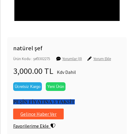
natürel şef
Ürün Kodu : şef3302275
Yorumlar (0)
Yorum Ekle
3,000.00 TL
Kdv Dahil
Ücretsiz Kargo
Yeni Ürün
PEŞİN FİYATINA 3 TAKSİT
Gelince Haber Ver
Favorilerime Ekle