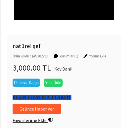
natürel şef
Ürün Kodu : şef3302293
Yorumlar (0)
Yorum Ekle
3,000.00 TL
Kdv Dahil
Ücretsiz Kargo
Yeni Ürün
PEŞİN FİYATINA 3 TAKSİT
Gelince Haber Ver
Favorilerime Ekle