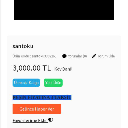
santoku
Ürün Kodu : santoku3302265
Yorumlar (0)
Yorum Ekle
3,000.00 TL
Kdv Dahil
Ücretsiz Kargo
Yeni Ürün
PEŞİN FİYATINA 3 TAKSİT
Gelince Haber Ver
Favorilerime Ekle