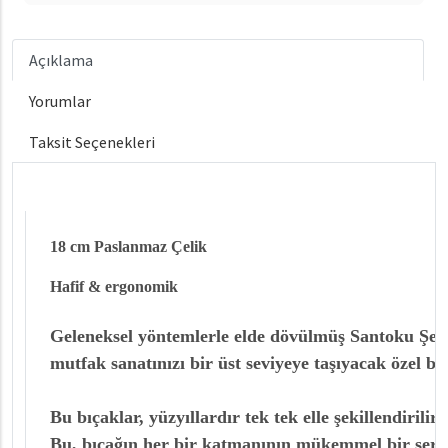
Açıklama
Yorumlar
Taksit Seçenekleri
18 cm Paslanmaz Çelik
Hafif & ergonomik
Geleneksel yöntemlerle elde dövülmüş Santoku Şef 
mutfak sanatınızı bir üst seviyeye taşıyacak özel bir
Bu bıçaklar, yüzyıllardır tek tek elle şekillendirilir
Bu, bıçağın her bir katmanının mükemmel bir sertl