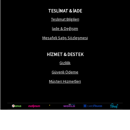
TESLİMAT & İADE
Teslimat Bilgileri
İade & Değişim
Mesafeli Satış Sözleşmesi
HİZMET & DESTEK
Gizlilik
Güvenli Ödeme
Müşteri Hizmetleri
®
softtr
|
Profesyonel
E-Ticaret
Sistemleri ile hazırlanmıştır.