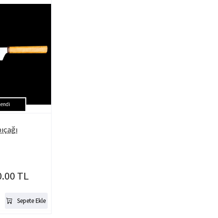
endi
bıçağı
0.00 TL
Sepete Ekle