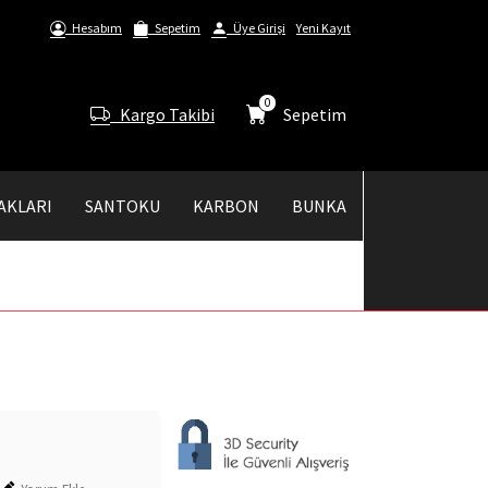
Hesabım
Sepetim
Üye Girişi
Yeni Kayıt
0
Kargo Takibi
Sepetim
AKLARI
SANTOKU
KARBON
BUNKA