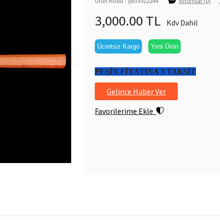
Ürün Kodu : şef33022244
Yorumlar (0)
3,000.00 TL
Kdv Dahil
Ücretsiz Kargo
Yeni Ürün
PEŞİN FİYATINA 3 TAKSİT
Gelince Haber Ver
Favorilerime Ekle