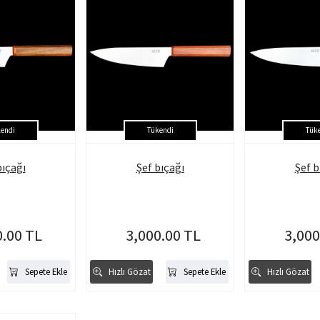
endi
Tükendi
Tük
bıçağı
Şef bıçağı
Şef b
0.00 TL
3,000.00 TL
3,000
Sepete Ekle
Hızlı Gözat
Sepete Ekle
Hızlı Gözat