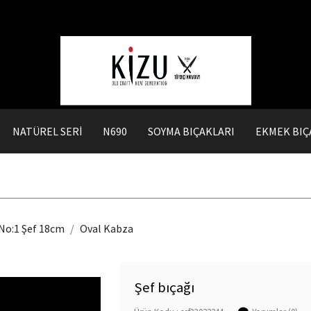
NATÜREL SERİ
N690
SOYMA BIÇAKLARI
EKMEK BIÇ
No:1 Şef 18cm
Oval Kabza
Şef bıçağı