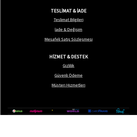
TESLİMAT & İADE
Teslimat Bilgileri
İade & Değişim
Mesafeli Satış Sözleşmesi
HİZMET & DESTEK
Gizlilik
Güvenli Ödeme
Müşteri Hizmetleri
®
softtr
|
Profesyonel
E-Ticaret
Sistemleri ile hazırlanmıştır.