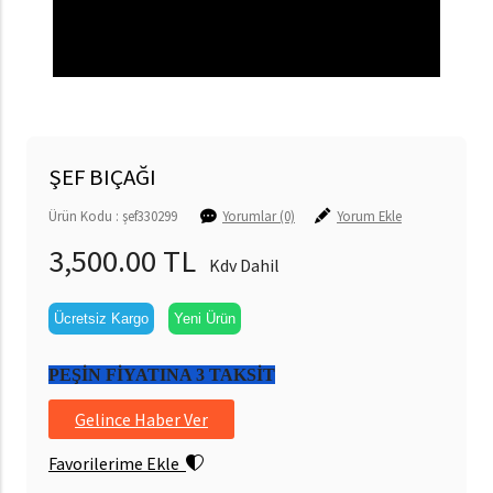
ŞEF BIÇAĞI
Ürün Kodu : şef330299
Yorumlar (0)
Yorum Ekle
3,500.00 TL
Kdv Dahil
Ücretsiz Kargo
Yeni Ürün
PEŞİN FİYATINA 3 TAKSİT
Gelince Haber Ver
Favorilerime Ekle