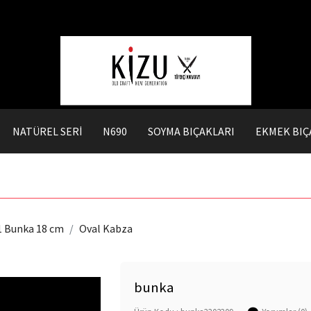
NATÜREL SERİ
N690
SOYMA BIÇAKLARI
EKMEK BIÇ
1 Bunka 18 cm
Oval Kabza
bunka