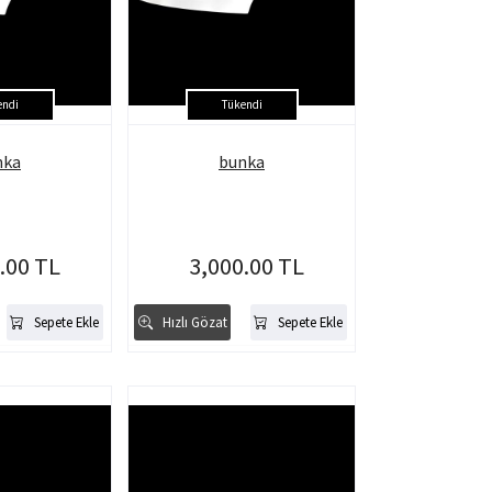
endi
Tükendi
nka
bunka
.00 TL
3,000.00 TL
Sepete Ekle
Hızlı Gözat
Sepete Ekle