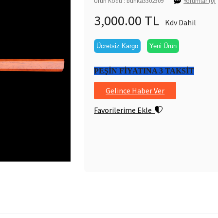
Ürün Kodu : bunka3302309
Yorumlar (0)
3,000.00 TL
Kdv Dahil
Ücretsiz Kargo
Yeni Ürün
PEŞİN FİYATINA 3 TAKSİT
Gelince Haber Ver
Favorilerime Ekle