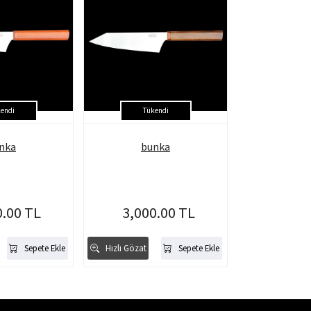
endi
Tükendi
nka
bunka
0.00 TL
3,000.00 TL
Sepete Ekle
Hızlı Gözat
Sepete Ekle