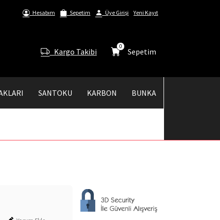
Hesabım
Sepetim
Üye Girişi
Yeni Kayıt
0
Kargo Takibi
Sepetim
AKLARI
SANTOKU
KARBON
BUNKA