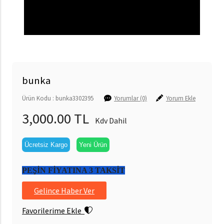
bunka
Ürün Kodu : bunka3302395
Yorumlar (0)
Yorum Ekle
3,000.00 TL
Kdv Dahil
Ücretsiz Kargo
Yeni Ürün
PEŞİN FİYATINA 3 TAKSİT
Gelince Haber Ver
Favorilerime Ekle