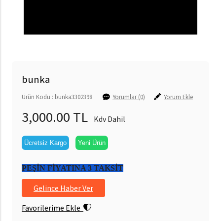
bunka
Ürün Kodu : bunka3302398
Yorumlar (0)
Yorum Ekle
3,000.00 TL
Kdv Dahil
Ücretsiz Kargo
Yeni Ürün
PEŞİN FİYATINA 3 TAKSİT
Gelince Haber Ver
Favorilerime Ekle