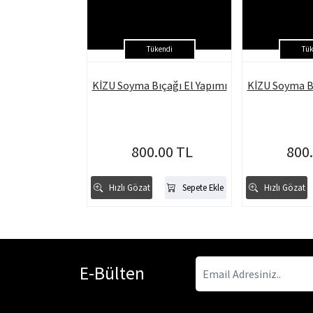
Tükendi
Tük
KİZU Soyma Bıçağı El Yapımı
KİZU Soyma Bı
800.00 TL
800
Hızlı Gözat
Sepete Ekle
Hızlı Gözat
E-Bülten