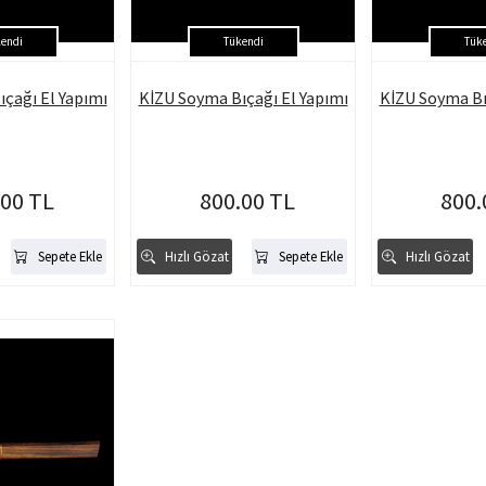
endi
Tükendi
Tük
çağı El Yapımı
KİZU Soyma Bıçağı El Yapımı
KİZU Soyma Bı
.00 TL
800.00 TL
800.
Sepete Ekle
Hızlı Gözat
Sepete Ekle
Hızlı Gözat