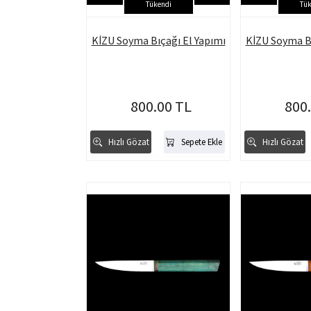
Tükendi
Tük
KİZU Soyma Bıçağı El Yapımı
KİZU Soyma Bı
800.00 TL
800
Hızlı Gözat
Sepete Ekle
Hızlı Gözat