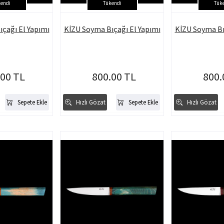
endi
Tükendi
Tük
çağı El Yapımı
KİZU Soyma Bıçağı El Yapımı
KİZU Soyma Bı
.00 TL
800.00 TL
800.
Sepete Ekle
Hızlı Gözat
Sepete Ekle
Hızlı Gözat