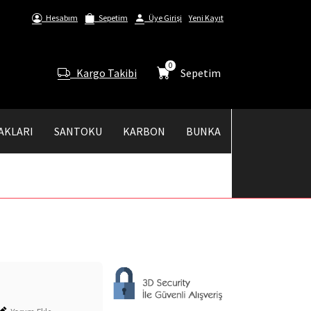
Hesabım
Sepetim
Üye Girişi
Yeni Kayıt
0
Kargo Takibi
Sepetim
AKLARI
SANTOKU
KARBON
BUNKA