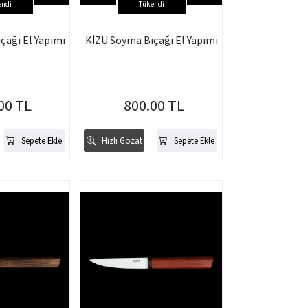
endi
Tükendi
çağı El Yapımı
KİZU Soyma Bıçağı El Yapımı
00 TL
800.00 TL
Sepete Ekle
Hızlı Gözat
Sepete Ekle