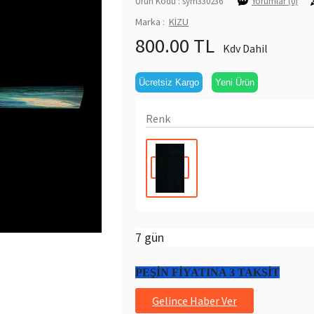
Ürün Kodu : sym330236
Yorumlar (0)
Marka :
KİZU
800.00 TL
Kdv Dahil
Ücretsiz Kargo
Yeni Ürün
Renk
7 gün
PEŞİN FİYATINA 3 TAKSİT
Gelince Haber Ver