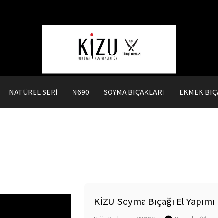
NATÜREL SERİ
N690
SOYMA BIÇAKLARI
EKMEK BIÇ
KİZU Soyma Bıçağı El Yapımı