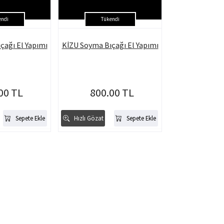
endi
Tükendi
çağı El Yapımı
KİZU Soyma Bıçağı El Yapımı
00 TL
800.00 TL
Sepete Ekle
Hızlı Gözat
Sepete Ekle