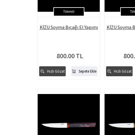
Tükendi
Tük
KİZU Soyma Bıçağı El Yapımı
KİZU Soyma Bı
800.00 TL
800
Hızlı Gözat
Sepete Ekle
Hızlı Gözat