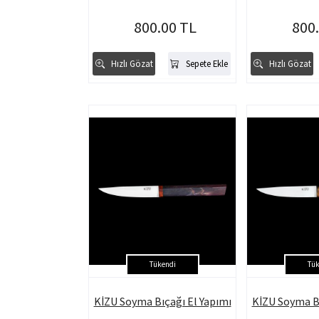
800.00 TL
800
Hızlı Gözat
Sepete Ekle
Hızlı Gözat
Tükendi
Tük
KİZU Soyma Bıçağı El Yapımı
KİZU Soyma Bı