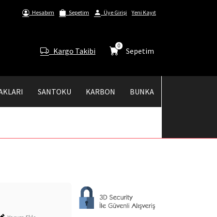
Hesabım
Sepetim
Üye Girişi
Yeni Kayıt
0
Kargo Takibi
Sepetim
AKLARI
SANTOKU
KARBON
BUNKA