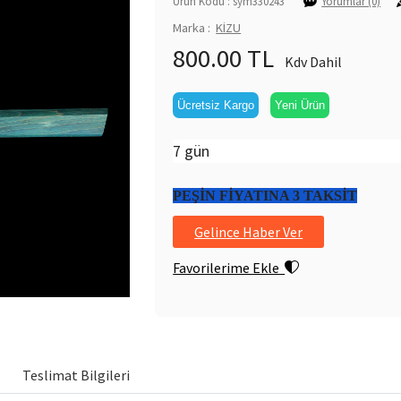
Ürün Kodu : sym330243
Yorumlar (0)
Marka :
KİZU
800.00 TL
Kdv Dahil
Ücretsiz Kargo
Yeni Ürün
7 gün
PEŞİN FİYATINA 3 TAKSİT
Gelince Haber Ver
Favorilerime Ekle
Teslimat Bilgileri