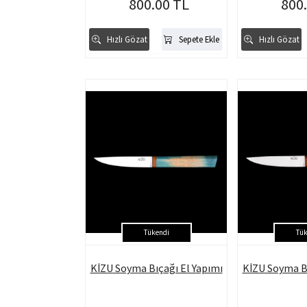
800.00 TL
800
Hızlı Gözat
Sepete Ekle
Hızlı Gözat
Tükendi
Tük
KİZU Soyma Bıçağı El Yapımı
KİZU Soyma Bı