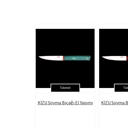
Tükendi
Tük
KİZU Soyma Bıçağı El Yapımı
KİZU Soyma Bı