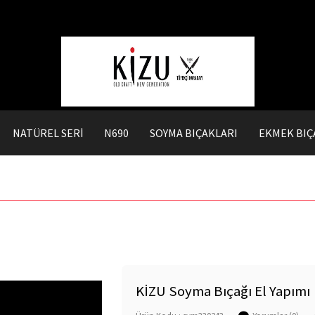
NATÜREL SERİ
N690
SOYMA BIÇAKLARI
EKMEK BIÇ
KİZU Soyma Bıçağı El Yapımı