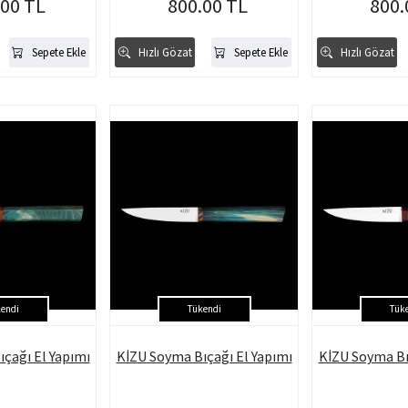
.00 TL
800.00 TL
800.
Sepete Ekle
Hızlı Gözat
Sepete Ekle
Hızlı Gözat
endi
Tükendi
Tük
çağı El Yapımı
KİZU Soyma Bıçağı El Yapımı
KİZU Soyma Bı