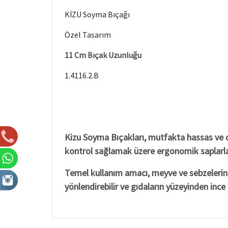
KİZU Soyma Bıçağı
Özel Tasarım
11 Cm Bıçak Uzunluğu
1.4116.2.B
Kizu Soyma Bıçakları, mutfakta hassas ve de
kontrol sağlamak üzere ergonomik saplarla
Temel kullanım amacı, meyve ve sebzelerin k
yönlendirebilir ve gıdaların yüzeyinden ince k