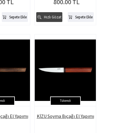
00 TL
800.00 TL
Sepete Ekle
Hızlı Gözat
Sepete Ekle
endi
Tükendi
çağı El Yapımı
KİZU Soyma Bıçağı El Yapımı