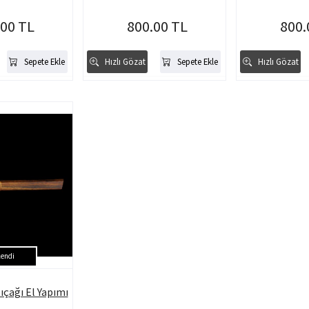
.00 TL
800.00 TL
800.
Sepete Ekle
Hızlı Gözat
Sepete Ekle
Hızlı Gözat
endi
çağı El Yapımı