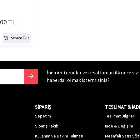
.00 TL
Sepete Ekle
İndirimli ürünler ve fırsatlardan ilk önce siz
haberdar olmak istermisiniz?
SİPARİŞ
TESLİMAT & İAD
Sepetim
Teslimat Bilgileri
Sipariş Takibi
İade & Değişim
Kullanım ve Bakım Talimatı
Mesafeli Satış Sö