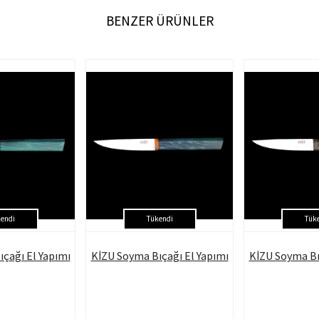
BENZER ÜRÜNLER
endi
Tükendi
Tük
çağı El Yapımı
KİZU Soyma Bıçağı El Yapımı
KİZU Soyma Bı