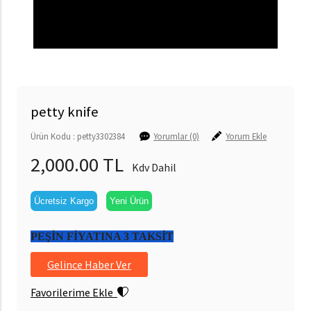
petty knife
Ürün Kodu : petty3302384
Yorumlar (0)
Yorum Ekle
2,000.00 TL
Kdv Dahil
Ücretsiz Kargo
Yeni Ürün
PEŞİN FİYATINA 3 TAKSİT
Gelince Haber Ver
Favorilerime Ekle