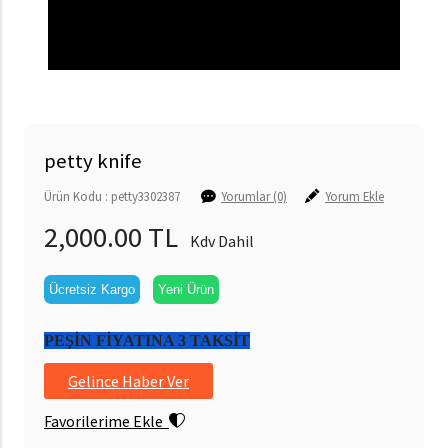
petty knife
Ürün Kodu : petty3302387
Yorumlar (0)
Yorum Ekle
2,000.00 TL
Kdv Dahil
Ücretsiz Kargo
Yeni Ürün
PEŞİN FİYATINA 3 TAKSİT
Gelince Haber Ver
Favorilerime Ekle