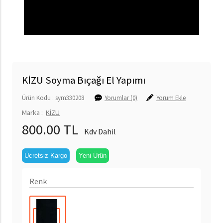
KİZU Soyma Bıçağı El Yapımı
Ürün Kodu : sym330208
Yorumlar (0)
Yorum Ekle
Marka :
KİZU
800.00 TL
Kdv Dahil
Ücretsiz Kargo
Yeni Ürün
Renk