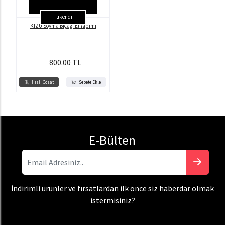
Tükendi
KİZU Soyma Bıçağı El Yapımı
800.00 TL
Hızlı Gözat
Sepete Ekle
E-Bülten
İndirimli ürünler ve fırsatlardan ilk önce siz haberdar olmak
istermisiniz?