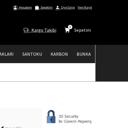
Hesabım
Sepetim
Üye Girişi
Yeni Kayıt
0
Kargo Takibi
Sepetim
AKLARI
SANTOKU
KARBON
BUNKA