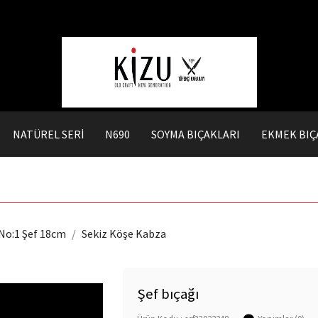
NATÜREL SERİ
N690
SOYMA BIÇAKLARI
EKMEK BIÇ
No:1 Şef 18cm
Sekiz Köşe Kabza
Şef bıçağı