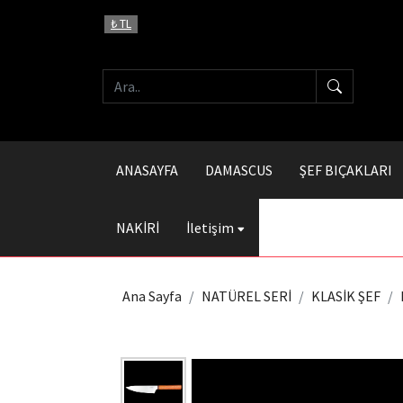
₺ TL
ANASAYFA
DAMASCUS
ŞEF BIÇAKLARI
NAKİRİ
İletişim
Ana Sayfa
NATÜREL SERİ
KLASİK ŞEF