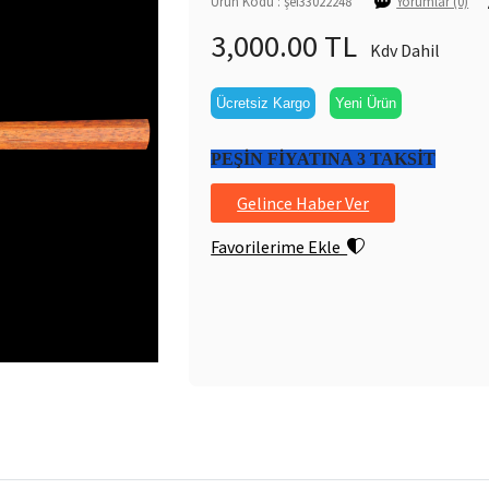
Ürün Kodu : şef33022248
Yorumlar (0)
3,000.00 TL
Kdv Dahil
Ücretsiz Kargo
Yeni Ürün
PEŞİN FİYATINA 3 TAKSİT
Gelince Haber Ver
Favorilerime Ekle