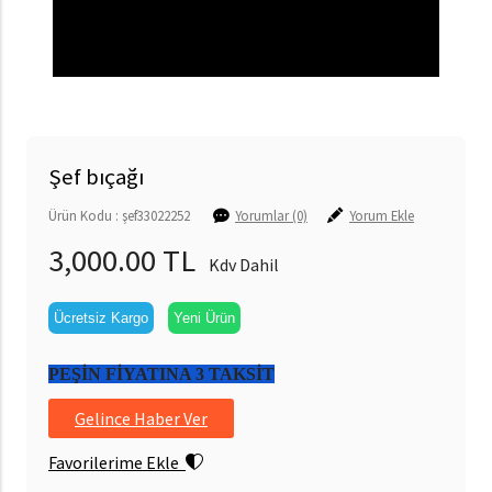
Şef bıçağı
Ürün Kodu : şef33022252
Yorumlar (0)
Yorum Ekle
3,000.00 TL
Kdv Dahil
Ücretsiz Kargo
Yeni Ürün
PEŞİN FİYATINA 3 TAKSİT
Gelince Haber Ver
Favorilerime Ekle