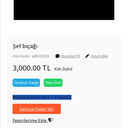
Şef bıçağı
Ürün Kodu : şef33022251
Yorumlar (0)
Yorum Ekle
3,000.00 TL
Kdv Dahil
Ücretsiz Kargo
Yeni Ürün
PEŞİN FİYATINA 3 TAKSİT
Gelince Haber Ver
Favorilerime Ekle