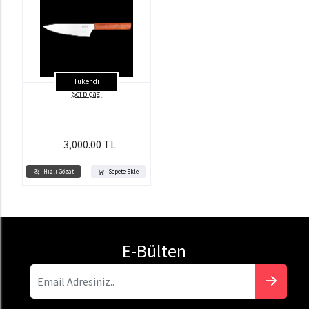
Tükendi
Şef bıçağı
3,000.00 TL
Hızlı Gözat
Sepete Ekle
E-Bülten